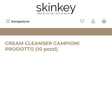
uto principale
Hai 0 prodotti sul
Navigazione
CREAM CLEANSER CAMPIONI
PRODOTTO (10 pezzi)
Salta la galleria di immagini