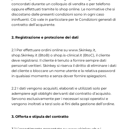
concordati durante un colloquio di vendita o per telefono
oppure effettuati tramite lo shop online. Le normative che si
discostano dalle presenti condizioni sono in ogni caso
ininfluenti. Ciò vale in particolare per le Condizioni generali di
contratto dell’acquirente.
2. Registrazione e protezione dei dati
2.1 Per effettuare ordini online su www.Skinkey.it,
shop.Skinkey.it (BtoB) o shop.is-clinical.it (BtoC), il cliente
deve registrarsi. Il cliente è tenuto a fornire sempre dati
personali veritieri. Skinkey si riserva il diritto di eliminare i dati
del cliente o bloccare un nome utente e la relativa password
in qualsiasi momento e senza dover fornire spiegazioni.
2.2 I dati vengono acquisiti, elaborati e utilizzati solo per
adempiere agli obblighi derivanti dal contratto d’acquisto.
Servono esclusivamente per i necessari scopi operativi e
vengono inoltrati a terzi solo ai fini della gestione dell’ordine.
3. Offerta e stipula del contratto
3.1 L’assortimento presentato su www.skinkey.ch e i