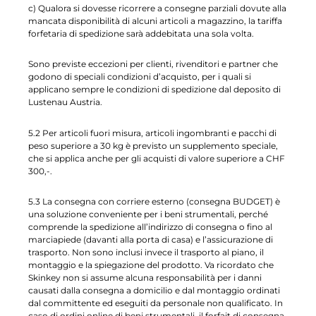
c) Qualora si dovesse ricorrere a consegne parziali dovute alla
mancata disponibilità di alcuni articoli a magazzino, la tariffa
forfetaria di spedizione sarà addebitata una sola volta.
Sono previste eccezioni per clienti, rivenditori e partner che
godono di speciali condizioni d’acquisto, per i quali si
applicano sempre le condizioni di spedizione dal deposito di
Lustenau Austria.
5.2 Per articoli fuori misura, articoli ingombranti e pacchi di
peso superiore a 30 kg è previsto un supplemento speciale,
che si applica anche per gli acquisti di valore superiore a CHF
300,-.
5.3 La consegna con corriere esterno (consegna BUDGET) è
una soluzione conveniente per i beni strumentali, perché
comprende la spedizione all’indirizzo di consegna o fino al
marciapiede (davanti alla porta di casa) e l’assicurazione di
trasporto. Non sono inclusi invece il trasporto al piano, il
montaggio e la spiegazione del prodotto. Va ricordato che
Skinkey non si assume alcuna responsabilità per i danni
causati dalla consegna a domicilio e dal montaggio ordinati
dal committente ed eseguiti da personale non qualificato. In
caso di ordini online di beni strumentali, il forfait di consegna