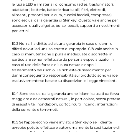
le luci a LED e i materiali di consumo (ad es. trasformatori,
adattatori, batterie, batterie ricaricabili, filtri, elettrodi,
alimenti, prodotti per la cura, cuscini facciali, compresse)
sono esclusi dalla garanzia di Skinkey. Questo vale anche per
accessori quali valigette, borse, pedali, supporti o rivestimenti
per lettini.
10.3 Non si ha diritto ad alcuna garanzia in caso di danni o
difetti dovuti ad un uso errato o improprio. Ciò vale anche in
caso di manutenzione o pulizia inadeguate o scorrette, in
particolare se non effettuate da personale specializzato, in
caso di uso della forza e di usura naturale dopo il
trasferimento del rischio. Le richieste di risarcimento per
danni conseguenti o responsabilità sul prodotto sono valide
esclusivamente se basate su disposizioni di legge vincolanti.
10.4 Sono esclusi dalla garanzia anche i danni causati da forza
maggiore e da catastrofi naturali, in particolare, senza pretesa
di esaustività, inondazioni, cortocircuiti, incendi, interruzioni
della corrente e terremoti.
10.5 Se l’apparecchio viene inviato a Skinkey o se il cliente
avrebbe potuto effettuare autonomamente la sostituzione di