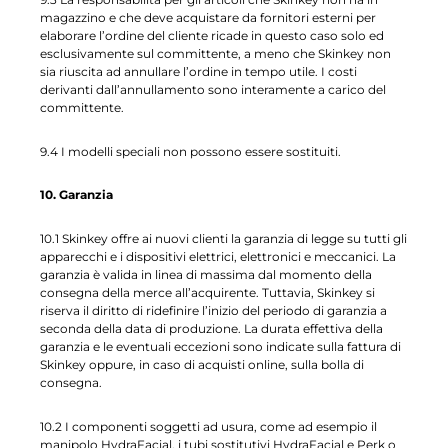
magazzino e che deve acquistare da fornitori esterni per
elaborare l’ordine del cliente ricade in questo caso solo ed
esclusivamente sul committente, a meno che Skinkey non
sia riuscita ad annullare l’ordine in tempo utile. I costi
derivanti dall’annullamento sono interamente a carico del
committente.
9.4 I modelli speciali non possono essere sostituiti.
10. Garanzia
10.1 Skinkey offre ai nuovi clienti la garanzia di legge su tutti gli
apparecchi e i dispositivi elettrici, elettronici e meccanici. La
garanzia è valida in linea di massima dal momento della
consegna della merce all’acquirente. Tuttavia, Skinkey si
riserva il diritto di ridefinire l’inizio del periodo di garanzia a
seconda della data di produzione. La durata effettiva della
garanzia e le eventuali eccezioni sono indicate sulla fattura di
Skinkey oppure, in caso di acquisti online, sulla bolla di
consegna.
10.2 I componenti soggetti ad usura, come ad esempio il
manipolo HydraFacial, i tubi sostitutivi HydraFacial e Perk o