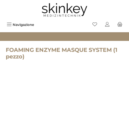
uto principale
Hai 0 prodotti sul
Navigazione
FOAMING ENZYME MASQUE SYSTEM (1
pezzo)
Salta la galleria di immagini