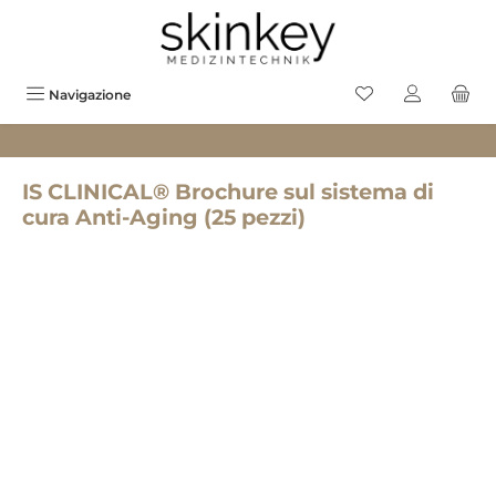
uto principale
Hai 0 prodotti sul
Navigazione
IS CLINICAL® Brochure sul sistema di
cura Anti-Aging (25 pezzi)
Salta la galleria di immagini