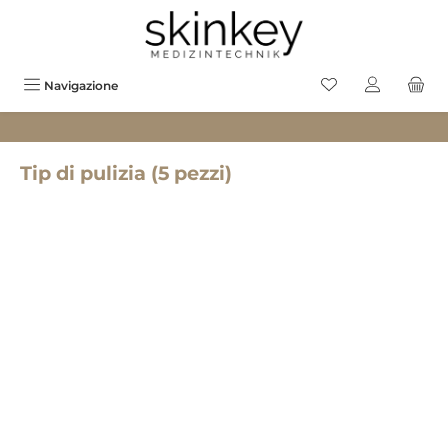
uto principale
Hai 0 prodotti sul
Navigazione
Tip di pulizia (5 pezzi)
Salta la galleria di immagini